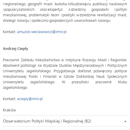
i regionalnego, geografii miast. Autorka kilkudziesięciu publikacji naukowych
i popularyzatorskich oraz ekspertyz z dziedziny gospodarki i polityki
mieszkaniowej, problematyki teorii i praktyki w dziedzinie rewitalizacji miast,
strategii rozwoju i społeczno-gospodarczych uwarunkowań rozwoju.
Kontakt:
amuziol-weclawowicz@irmir.pl
Andrzej Ciepły
Pracownik Zakładu Mieszkalnictwa w Instytucie Rozwoju Miast i Regionów.
Absolwent politologii na Wydziale Studiów Międzynarodowych i Politycznych
Uniwersytetu Jagiellońskiego. Przygotowuje doktorat poświęcony polityce
mieszkaniowej Polski i Finlandii w Szkole Doktorskiej Nauk Społecznych
Uniwersytetu Jagiellońskiego. W przeszłości pracownik Klubu
Jagiellońskiego.
Kontakt:
acieply@irmir.pl
Kraków
Obserwatorium Polityki Miejskiej i Regionalnej (B2)