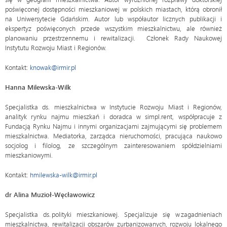
poświęconej dostępności mieszkaniowej w polskich miastach, którą obronił
na Uniwersytecie Gdańskim. Autor lub współautor licznych publikacji i
ekspertyz poświęconych przede wszystkim mieszkalnictwu, ale również
planowaniu przestrzennemu i rewitalizacji. Członek Rady Naukowej
Instytutu Rozwoju Miast i Regionów.
Kontakt:
knowak@irmir.pl
Hanna Milewska-Wilk
Specjalistka ds. mieszkalnictwa w Instytucie Rozwoju Miast i Regionów,
analityk rynku najmu mieszkań i doradca w simpl.rent, współpracuje z
Fundacją Rynku Najmu i innymi organizacjami zajmującymi się problemem
mieszkalnictwa. Mediatorka, zarządca nieruchomości, pracująca naukowo
socjolog i filolog, ze szczególnym zainteresowaniem spółdzielniami
mieszkaniowymi.
Kontakt:
hmilewska-wilk@irmir.pl
dr Alina Muzioł-Węcławowicz
Specjalistka ds. polityki mieszkaniowej. Specjalizuje się w zagadnieniach
mieszkalnictwa, rewitalizacji obszarów zurbanizowanych, rozwoju lokalnego