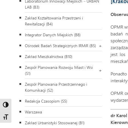
[Krakó
Laboratorium Innowacji Miejskich – URBAN
LAB (B3)
Obserwat
Zakład Kształtowania Przestrzeni i
Rewitalizacji (B4)
OPMR wsp
badań na
Integrator Danych Miejskich (B8)
społeczn
Ośrodek Badań Strategicznych IRMiR (B5)
zarządza
jest los
Zakład Mieszkalnictwa (B10)
mieszka
Zespół Planowania Rozwoju Miast i Wsi
(S1)
Ponadto 
interakt
Zespół Planowania Przestrzennego i
Komunikacji (S2)
OPMR org
wydarzen
Redakcja Czasopism (S5)
Toggle High Contrast
Warszawa
dr Karol
Toggle Font size
Kierowni
Zakład Urbanistyki Stosowanej (B1)