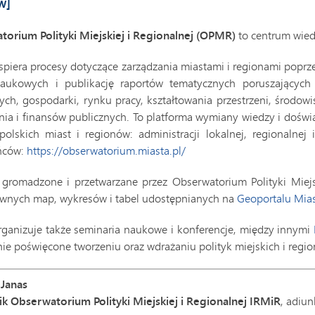
w]
orium Polityki Miejskiej i Regionalnej (OPMR)
to centrum wiedz
iera procesy dotyczące zarządzania miastami i regionami poprze
ukowych i publikację raportów tematycznych poruszających kw
ych, gospodarki, rynku pracy, kształtowania przestrzeni, środowis
nia i finansów publicznych. To platforma wymiany wiedzy i doświ
 polskich miast i regionów: administracji lokalnej, regionalne
ńców:
https://obserwatorium.miasta.pl/
gromadzone i przetwarzane przez Obserwatorium Polityki Miejs
ywnych map, wykresów i tabel udostępnianych na
Geoportalu Mias
anizuje także seminaria naukowe i konferencje, między innymi
ie poświęcone tworzeniu oraz wdrażaniu polityk miejskich i regio
 Janas
k Obserwatorium Polityki Miejskiej i Regionalnej IRMiR
, adiun