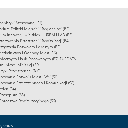
banistyki Stosowanej (B1)
ium Polityki Miejskiej i Regionalnej (B2)
ium Innowacji Miejskich – URBAN LAB (B3)
tałtowania Przestrzeni i Rewitalizacji (B4)
rządzania Rozwojem Lokalnym (B5)
eszkalnictwa i Odnowy Miast (B6)
połecznych Nauk Stosowanych (B7) EURDATA
unikacji Miejskiej (B9)
ityki Przestrzennej (B10)
anowania Rozwoju Miast i Wsi (S1)
anowania Przestrzennego i Komunikacji (S2)
koleń (S4)
Czasopism (S5)
oradztwa Rewitalizacyjnego (S6)
Regionów