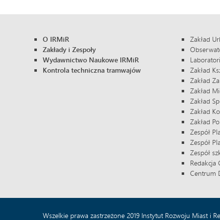
O IRMiR
Zakład Ur
Zakłady i Zespoły
Obserwator
Wydawnictwo Naukowe IRMiR
Laborator
Kontrola techniczna tramwajów
Zakład Ksz
Zakład Za
Zakład Mi
Zakład S
Zakład Kom
Zakład Pol
Zespół Pl
Zespół Pl
Zespół sz
Redakcja 
Centrum D
Wszelkie prawa zastrzeżone 2019 Instytut Rozwoju Miast i 