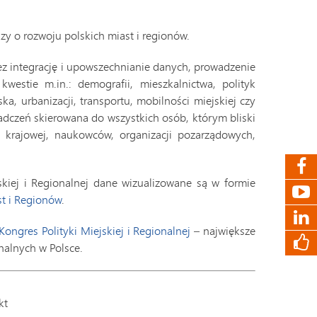
y o rozwoju polskich miast i regionów.
z integrację i upowszechnianie danych, prowadzenie
estie m.in.: demografii, mieszkalnictwa, polityk
ka, urbanizacji, transportu, mobilności miejskiej czy
adczeń skierowana do wszystkich osób, którym bliski
j i krajowej, naukowców, organizacji pozarządowych,
kiej i Regionalnej dane wizualizowane są w formie
t i Regionów
.
Kongres Polityki Miejskiej i Regionalnej
– największe
nalnych w Polsce.
kt