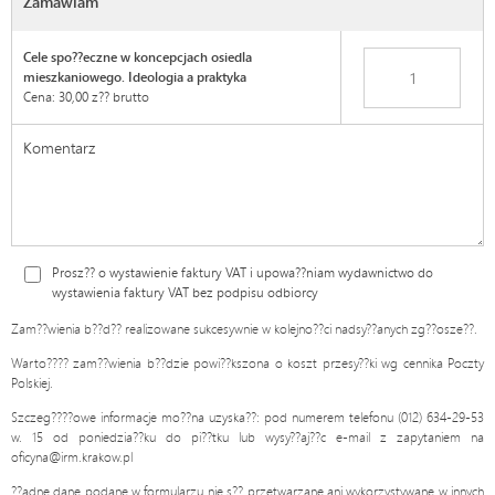
Zamawiam
Cele spo??eczne w koncepcjach osiedla
mieszkaniowego. Ideologia a praktyka
Cena: 30,00 z?? brutto
Prosz?? o wystawienie faktury VAT i upowa??niam wydawnictwo do
wystawienia faktury VAT bez podpisu odbiorcy
Zam??wienia b??d?? realizowane sukcesywnie w kolejno??ci nadsy??anych zg??osze??.
Warto???? zam??wienia b??dzie powi??kszona o koszt przesy??ki wg cennika Poczty
Polskiej.
Szczeg????owe informacje mo??na uzyska??: pod numerem telefonu (012) 634-29-53
w. 15 od poniedzia??ku do pi??tku lub wysy??aj??c e-mail z zapytaniem na
oficyna@irm.krakow.pl
??adne dane podane w formularzu nie s?? przetwarzane ani wykorzystywane w innych