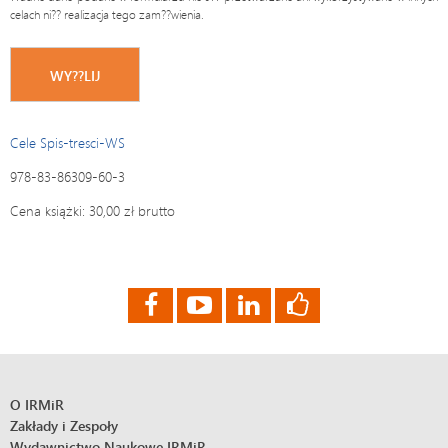
celach ni?? realizacja tego zam??wienia.
Cele Spis-tresci-WS
978-83-86309-60-3
Cena książki: 30,00 zł brutto
O IRMiR
Zakłady i Zespoły
Wydawnictwo Naukowe IRMiR