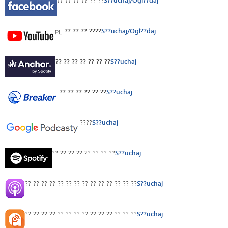
?? ?? ?? ?? ?? ??
S??uchaj/Ogl??daj
?? ?? ?? ????
S??uchaj/Ogl??daj
?? ?? ?? ?? ?? ?? ??
S??uchaj
?? ?? ?? ?? ?? ??
S??uchaj
????
S??uchaj
?? ?? ?? ?? ?? ?? ?? ??
S??uchaj
?? ?? ?? ?? ?? ?? ?? ?? ?? ?? ?? ?? ?? ??
S??uchaj
?? ?? ?? ?? ?? ?? ?? ?? ?? ?? ?? ?? ?? ??
S??uchaj