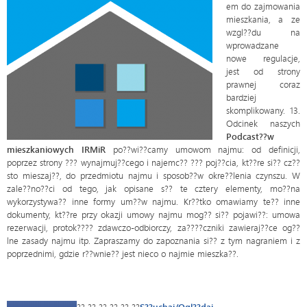
em do zajmowania
mieszkania, a ze
wzgl??du na
wprowadzane
nowe regulacje,
jest od strony
prawnej coraz
bardziej
skomplikowany. 13.
Odcinek naszych
Podcast??w
mieszkaniowych IRMiR
po??wi??camy umowom najmu: od definicji,
poprzez strony ??? wynajmuj??cego i najemc?? ??? poj??cia, kt??re si?? cz??
sto mieszaj??, do przedmiotu najmu i sposob??w okre??lenia czynszu. W
zale??no??ci od tego, jak opisane s?? te cztery elementy, mo??na
wykorzystywa?? inne formy um??w najmu. Kr??tko omawiamy te?? inne
dokumenty, kt??re przy okazji umowy najmu mog?? si?? pojawi??: umowa
rezerwacji, protok???? zdawczo-odbiorczy, za????czniki zawieraj??ce og??
lne zasady najmu itp. Zapraszamy do zapoznania si?? z tym nagraniem i z
poprzednimi, gdzie r??wnie?? jest nieco o najmie mieszka??.