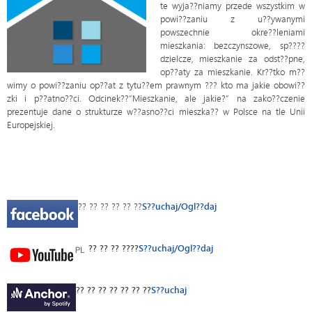
te wyja??niamy przede wszystkim w
powi??zaniu z u??ywanymi
powszechnie okre??leniami
mieszkania: bezczynszowe, sp????
dzielcze, mieszkanie za odst??pne,
op??aty za mieszkanie. Kr??tko m??
wimy o powi??zaniu op??at z tytu??em prawnym ??? kto ma jakie obowi??
zki i p??atno??ci. Odcinek??”Mieszkanie, ale jakie?” na zako??czenie
prezentuje dane o strukturze w??asno??ci mieszka?? w Polsce na tle Unii
Europejskiej.
?? ?? ?? ?? ?? ??
S??uchaj/Ogl??daj
?? ?? ?? ????
S??uchaj/Ogl??daj
?? ?? ?? ?? ?? ?? ??
S??uchaj