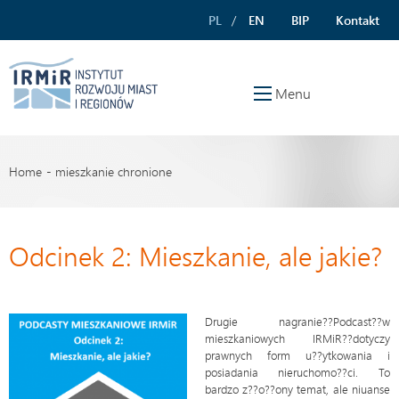
PL
EN
BIP
Kontakt
Menu
Home
mieszkanie chronione
Odcinek 2: Mieszkanie, ale jakie?
Drugie nagranie??Podcast??w
mieszkaniowych IRMiR??dotyczy
prawnych form u??ytkowania i
posiadania nieruchomo??ci. To
bardzo z??o??ony temat, ale niuanse