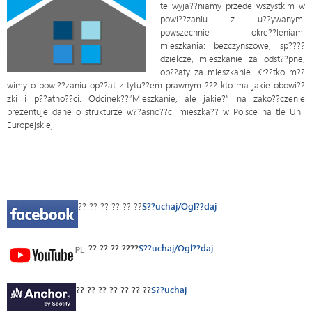
te wyja??niamy przede wszystkim w
powi??zaniu z u??ywanymi
powszechnie okre??leniami
mieszkania: bezczynszowe, sp????
dzielcze, mieszkanie za odst??pne,
op??aty za mieszkanie. Kr??tko m??
wimy o powi??zaniu op??at z tytu??em prawnym ??? kto ma jakie obowi??
zki i p??atno??ci. Odcinek??”Mieszkanie, ale jakie?” na zako??czenie
prezentuje dane o strukturze w??asno??ci mieszka?? w Polsce na tle Unii
Europejskiej.
?? ?? ?? ?? ?? ??
S??uchaj/Ogl??daj
?? ?? ?? ????
S??uchaj/Ogl??daj
?? ?? ?? ?? ?? ?? ??
S??uchaj