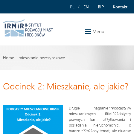
PL
EN
BIP
Kontakt
Menu
Home
mieszkanie bezczynszowe
Odcinek 2: Mieszkanie, ale jakie?
Drugie nagranie??Podcast??w
mieszkaniowych IRMiR??dotyczy
prawnych form u??ytkowania i
posiadania nieruchomo??ci. To
bardzo z??o??ony temat, ale niuanse