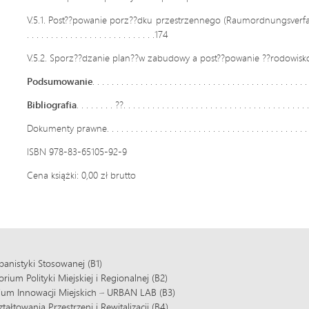
V.5.1. Post??powanie porz??dku przestrzennego (Raumordnungsverfahren) a 
. . . . . . . . . . . . . . . . . . . . . . . . . . .174
V.5.2. Sporz??dzanie plan??w zabudowy a post??powanie ??rodowiskowe. . . . 
Podsumowanie
. . . . . . . . . . . . . . . . . . . . . . . . . . . . . . . . . . . . . . . . . . . . 
Bibliografia
. . . . . . . . ??. . . . . . . . . . . . . . . . . . . . . . . . . . . . . . . . . . . . . . 
Dokumenty prawne. . . . . . . . . . . . . . . . . . . . . . . . . . . . . . . . . . . . . . . . . . . 
ISBN 978-83-65105-92-9
Cena książki: 0,00 zł brutto
banistyki Stosowanej (B1)
ium Polityki Miejskiej i Regionalnej (B2)
ium Innowacji Miejskich – URBAN LAB (B3)
tałtowania Przestrzeni i Rewitalizacji (B4)