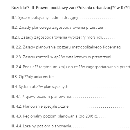
Rozdzia?? III: Prawne podstawy zarz??dzania urbanizacj?? w Kr??l
III.1. System polityczny i administracyjny. . . . . . . . . . . . . . . . . . . . . . . . . . . .
III.2. Zasady planowego zagospodarowania przestrzeni. . . . . . . . . . . . . . . . 
III.2.1. Zasady zagospodarowania wybrze??y morskich. . . . . . . . . . . . . . . . . . 
III. 2.2. Zasady planowania obszaru metropolitalnego Kopenhagi. . . . . . . . . .
III. 2.3. Zasady kontroli sklep??w detalicznych w przestrzeni. . . . . . . . . . . . . .
III. 2.4. Podzia?? terytorium kraju do cel??w zagospodarowania przestrzenne
III.3. Op??aty adiacenckie. . . . . . . . . . . . . . . . . . . . . . . . . . . . . . . . . . . . . . . 
III.4. System akt??w planistycznych. . . . . . . . . . . . . . . . . . . . . . . . . . . . . . . . 
III. 4.1. Krajowy poziom planowania. . . . . . . . . . . . . . . . . . . . . . . . . . . . . . . 
III. 4.2. Planowanie specjalistyczne. . . . . . . . . . . . . . . . . . . . . . . . . . . . . . . . 
III. 4.3. Regionalny poziom planowania (do 2016 r.). . . . . . . . . . . . . . . . . . . .
III. 4.4. Lokalny poziom planowania. . . . . . . . . . . . . . . . . . . . . . . . . . . . . . . 