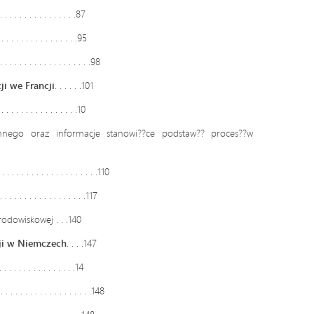
 . . . . . . . . . . . . . . .87
 . . . . . . . . . . . . . . .95
. . . . . . . . . . . . . . . . .98
ji we Francji
. . . . . .101
. . . . . . . . . . . . . .10
nnego oraz informacje stanowi??ce podstaw?? proces??w
. . . . . . . . . . . . . . . . . . .110
. . . . . . . . . . . . .117
odowiskowej . . .140
cji w Niemczech
. . . .147
. . . . . . . . . . . . . .14
 . . . . . . . . . . . . . . . .148