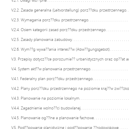
V.2.1. Uwagi wst??pne. . . . . . . . . . . . . . . . . . . . . . . . . . . . . . . . . . . . . . . . . .
V.2.2. Zasada generalna (Leitvorstellung) porz??dku przestrzennego. . . . . . . 
V.2.3. Wymagania porz??dku przestrzennego. . . . . . . . . . . . . . . . . . . . . . . . 
V.2.4. Osiem kategorii zasad porz??dku przestrzennego. . . . . . . . . . . . . . . . 
V.2.5. Zasady planowania zabudowy. . . . . . . . . . . . . . . . . . . . . . . . . . . . . . .
V.2.6. Wym??g wywa??ania interes??w (Abw??gungsgebot). . . . . . . . . . . . . . . 
V.3. Przepisy dotycz??ce porozumie?? urbanistycznych oraz op??at adiac
V.4. System akt??w planowania przestrzennego. . . . . . . . . . . . . . . . . . . . . . .
V.4.1. Federalny plan porz??dku przestrzennego. . . . . . . . . . . . . . . . . . . . . .
V.4.2. Plany porz??dku przestrzennego na poziomie kraj??w zwi??zkowych. . . 
V.4.3. Planowanie na poziomie lokalnym. . . . . . . . . . . . . . . . . . . . . . . . . . . .
V.4.4. Zagadnienie wolno??ci budowlanej. . . . . . . . . . . . . . . . . . . . . . . . . . . 
V.4.5. Planowanie og??lne a planowanie fachowe. . . . . . . . . . . . . . . . . . . . . 
V.5. Post??powanie planistyczne i post??powanie ??rodowiskowe. . . . . . . . . .