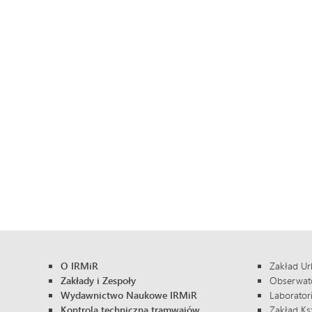
O IRMiR
Zakład Ur
Zakłady i Zespoły
Obserwator
Wydawnictwo Naukowe IRMiR
Laborator
Kontrola techniczna tramwajów
Zakład Ksz