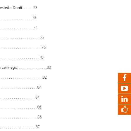
estwie Danii
. . . . . .73
 . . . . . . . . . . . . . .73
. . . . . . . . . . . . .74
. . . . . . . . . . . . . . . .75
 . . . . . . . . . . . . . . .76
 . . . . . . . . . . . . . . .78
go. . . . . . . . . . . . . . .80
. . . . . . . . . . . . . . . . . . . .82
. . . . . . . . . . . . . . . . .84
. . . . . . . . . . . . . . . .84
. . . . . . . . . . . . . . . . .86
 . . . . . . . . . . . . . . .86
. . . . . . . . . . . . . . . .87