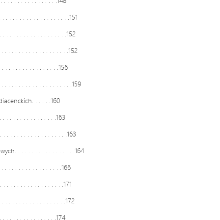
 . . . . . . . . . . . . . . . .148
. . . . . . . . . . . . . . .151
. . . . . . . . . . . . . . . .152
. . . . . . . . . . . . . . . .152
 . . . . . . . . . . . . . . .156
. . . . . . . . . . . . . . . .159
enckich. . . . . .160
 . . . . . . . . . . . . .163
 . . . . . . . . . . . . . . . .163
. . . . . . . . . . . . . . .164
 . . . . . . . . . . . . . . .166
. . . . . . . . . . . . . . . .171
. . . . . . . . . . . . . . . .172
 . . . . . . . . . . . .174