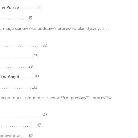
i w Polsce
. . . . . . . . .15
 . . . . . . . . .15
rmacje stanowi??ce podstaw?? proces??w planistycznych. . . .
. . . . . . . . . . . . . . . . . . .22
 . . . . . . . . . . . .25
 . . . . . . . . .29
i w Anglii
. . . . . . . .33
. . . . . . . . . . . . . .33
nnego oraz informacje stanowi??ce podstaw?? proces??w
 . . . . . . . . . . . . . . . . . . .43
. . . . . . . . . . . . .47
odowiskowej . . .62