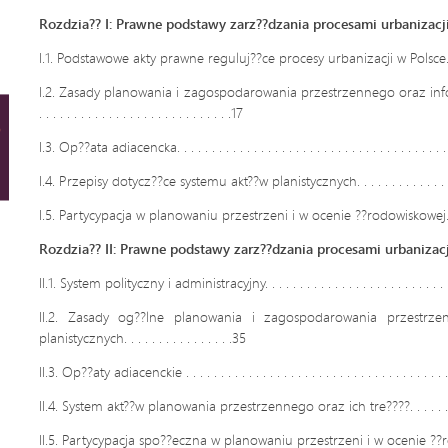
Rozdzia?? I: Prawne podstawy zarz??dzania procesami urbanizacj
I.1. Podstawowe akty prawne reguluj??ce procesy urbanizacji w Polsce. . . . .
I.2. Zasady planowania i zagospodarowania przestrzennego oraz info
. . . . . . . . . . . . . . . . . . . . . . . . . . . .17
I.3. Op??ata adiacencka. . . . . . . . . . . . . . . . . . . . . . . . . . . . . . . . . . . . . . . . 
I.4. Przepisy dotycz??ce systemu akt??w planistycznych. . . . . . . . . . . . . . . . .
I.5. Partycypacja w planowaniu przestrzeni i w ocenie ??rodowiskowej. . . . .
Rozdzia?? II: Prawne podstawy zarz??dzania procesami urbanizacj
II.1. System polityczny i administracyjny. . . . . . . . . . . . . . . . . . . . . . . . . . . . 
II.2. Zasady og??lne planowania i zagospodarowania przestrze
planistycznych. . . . . . . . . . . . . . . .35
II.3. Op??aty adiacenckie . . . . . . . . . . . . . . . . . . . . . . . . . . . . . . . . . . . . . . .
II.4. System akt??w planowania przestrzennego oraz ich tre????. . . . . . . . . . 
II.5. Partycypacja spo??eczna w planowaniu przestrzeni i w ocenie ??r