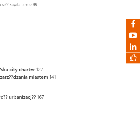
si?? kapitalizmie 99
ska city charter
127
 zarz??dzania miastem
141
c?? urbanizacj??
167