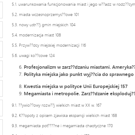
5.1. uwarunkowania funkcjonowania miast i jego w??adz w rodz??cym 
5.2. miasta wczesnoprzemys??owe 101
5.3. nowy ustr??j gmin miejskich 104
5.4. modernizacja miast 108
5.5. Przyw??dcy miejskiej modernizacji 116
5.6. uwagi ko??cowe 124
Profesjonalizm w zarz??dzaniu miastami. Ameryka??
Polityka miejska jako punkt wyj??cia do sprawnego
Kwestia miejska w polityce Unii Europejskiej 157
Megamiasta i metropolie. Zarz??dzanie eksploduj??
9.1. ??ywio??owy rozw??j wielkich miast w XX w. 167
9.2. K??opoty z opisem zjawiska ekspansji wielkich miast 168
9.3. megamiasta pot????ne i megamiasta chaotyczne 170