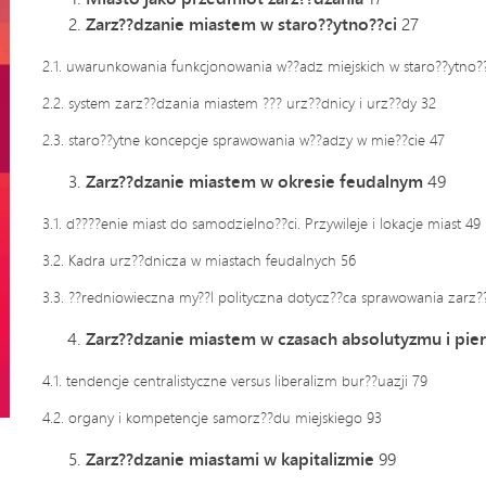
Zarz??dzanie miastem w staro??ytno??ci
27
2.1. uwarunkowania funkcjonowania w??adz miejskich w staro??ytno??
2.2. system zarz??dzania miastem ??? urz??dnicy i urz??dy 32
2.3. staro??ytne koncepcje sprawowania w??adzy w mie??cie 47
Zarz??dzanie miastem w okresie feudalnym
49
3.1. d????enie miast do samodzielno??ci. Przywileje i lokacje miast 49
3.2. Kadra urz??dnicza w miastach feudalnych 56
3.3. ??redniowieczna my??l polityczna dotycz??ca sprawowania zarz
Zarz??dzanie miastem w czasach absolutyzmu i pie
4.1. tendencje centralistyczne versus liberalizm bur??uazji 79
4.2. organy i kompetencje samorz??du miejskiego 93
Zarz??dzanie miastami w kapitalizmie
99