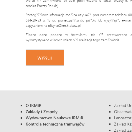
Warto???? zam??wienia b??dzie powi??kszona o koszt przesy??ki 
cennika Poczty Polskiej.
Szczeg????owe informacje mo??na uzyska??: pod numerem telefonu (01
634-29-53 w. 15 od poniedzia??ku do pi??tku lub wysy??aj??c e-mail
zapytaniem na oficyna@irm.krakow.pl
??adne dane podane w formularzu nie s?? przetwarzane a
wykorzystywane w innych celach ni?? realizacja tego zam??wienia.
O IRMiR
Zakład Ur
Zakłady i Zespoły
Obserwator
Wydawnictwo Naukowe IRMiR
Laborator
Kontrola techniczna tramwajów
Zakład Ksz
Zakład Za