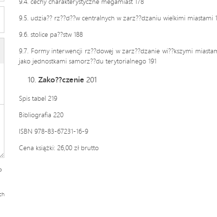
9.4. cechy charakterystyczne megamiast 178
9.5. udzia?? rz??d??w centralnych w zarz??dzaniu wielkimi miastami 
9.6. stolice pa??stw 188
9.7. Formy interwencji rz??dowej w zarz??dzanie wi??kszymi miastami
jako jednostkami samorz??du terytorialnego 191
Zako??czenie
201
Spis tabel 219
Bibliografia 220
ISBN 978-83-67231-16-9
Cena książki: 26,00 zł brutto
o
ch