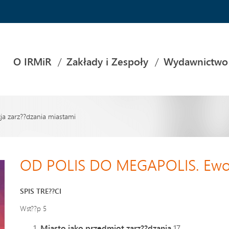
O IRMiR
Zakłady i Zespoły
Wydawnictwo
 zarz??dzania miastami
OD POLIS DO MEGAPOLIS. Ewolu
SPIS TRE??CI
Wst??p 5
Miasto jako przedmiot zarz??dzania
17