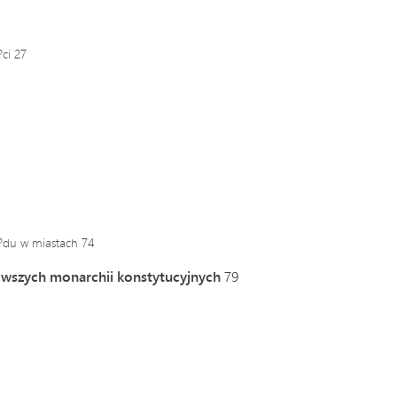
ci 27
??du w miastach 74
rwszych monarchii konstytucyjnych
79