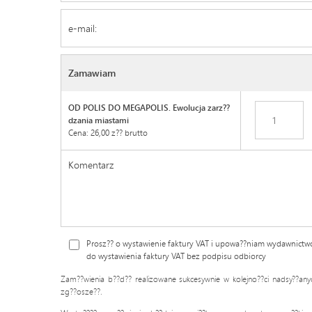
Email
Zamawiam
OD POLIS DO MEGAPOLIS. Ewolucja zarz??
dzania miastami
Cena: 26,00 z?? brutto
Prosz?? o wystawienie faktury VAT i upowa??niam wydawnictw
do wystawienia faktury VAT bez podpisu odbiorcy
Zam??wienia b??d?? realizowane sukcesywnie w kolejno??ci nadsy??any
zg??osze??.