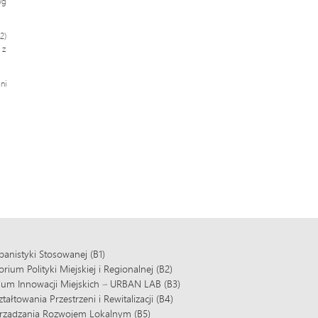
wg
2)
 z
ni
banistyki Stosowanej (B1)
ium Polityki Miejskiej i Regionalnej (B2)
ium Innowacji Miejskich – URBAN LAB (B3)
tałtowania Przestrzeni i Rewitalizacji (B4)
rządzania Rozwojem Lokalnym (B5)