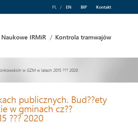
PL
EN
BIP
Kontakt
 Naukowe IRMiR
Kontrola tramwajów
?onkowskich w GZM w latach 2015 ??? 2020
kach publicznych. Bud??ety
kie w gminach cz??
5 ??? 2020