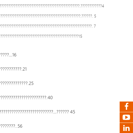
??????????????????????????????????????????????.????????????4
???????????????????????????????????????????.??????. 5
??????????????????????????????????????????????????. 7
???????????????????????????????????????????15
?????…16
??????????.21
??????????????.25
???????????????????????.40
??????????????????????????…?????? 45
???????..56