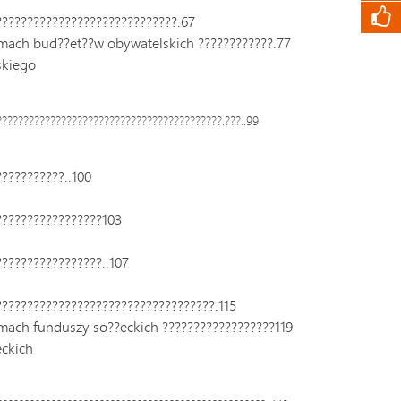
?????????????????????????????.67
ramach bud??et??w obywatelskich ????????????.77
skiego
????????????????????????????????????????.???..99
??????????..100
?????????????????103
????????????????..107
??????????????????????????????????.115
amach funduszy so??eckich ??????????????????119
eckich