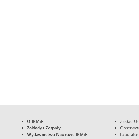
O IRMiR
Zakład Ur
Zakłady i Zespoły
Obserwator
Wydawnictwo Naukowe IRMiR
Laborator