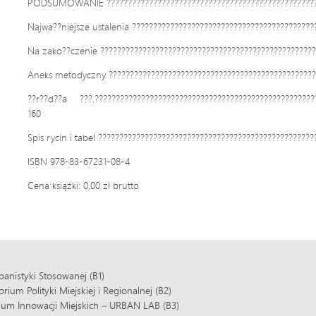
PODSUMOWANIE ????????????????????????????????????????????????????
Najwa??niejsze ustalenia ???????????????????????????????????????????
Na zako??czenie ???????????????????????????????????????????????????
Aneks metodyczny ??????????????????????????????????????????????????
??r??d??a ???.????????????????????????????????????????????????????
160
Spis rycin i tabel ???????????????????????????????????????????????????
ISBN 978-83-67231-08-4
Cena książki: 0,00 zł brutto
banistyki Stosowanej (B1)
ium Polityki Miejskiej i Regionalnej (B2)
ium Innowacji Miejskich – URBAN LAB (B3)