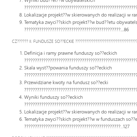
????????????????????????????????????????????????????
Lokalizacje projekt??w skierowanych do realizacji w 
Tematyka zwyci??skich projekt??w bud??etu obywatel
?????????????????????????????????????????????…86
CZ?????? II. FUNDUSZE SO??ECKIE ???????????????????????????????????
Definicja i ramy prawne funduszy so??eckich
?????????????????????????????????????????????????????
Skala wyst??powania funduszy so??eckich
????????????????????????????????????????????????????
Przewidziane kwoty na fundusz so??ecki
?????????????????????????????????????????????????????
Wyniki funduszy so??eckich
?????????????????????????????????????????????????????
Lokalizacje projekt??w skierowanych do realizacji w r
Tematyka zwyci??skich projekt??w w funduszach so??
?????????????????????????????????????????????..127