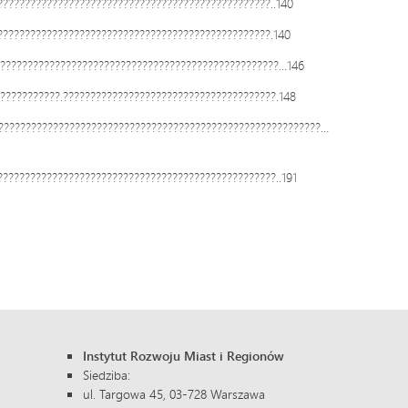
???????????????????????????????????????????????..140
??????????????????????????????????????????????????.140
???????????????????????????????????????????????????…146
??????????.???????????????????????????????????????.148
???????????????????????????????????????????????????????????…
???????????????????????????????????????????????????..191
Instytut Rozwoju Miast i Regionów
Siedziba:
ul. Targowa 45, 03-728 Warszawa