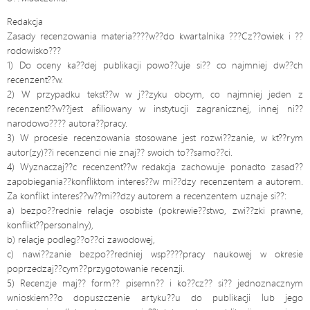
Redakcja
Zasady recenzowania materia????w??do kwartalnika ???Cz??owiek i ??
rodowisko???
1) Do oceny ka??dej publikacji powo??uje si?? co najmniej dw??ch
recenzent??w.
2) W przypadku tekst??w w j??zyku obcym, co najmniej jeden z
recenzent??w??jest afiliowany w instytucji zagranicznej, innej ni??
narodowo???? autora??pracy.
3) W procesie recenzowania stosowane jest rozwi??zanie, w kt??rym
autor(zy)??i recenzenci nie znaj?? swoich to??samo??ci.
4) Wyznaczaj??c recenzent??w redakcja zachowuje ponadto zasad??
zapobiegania??konfliktom interes??w mi??dzy recenzentem a autorem.
Za konflikt interes??w??mi??dzy autorem a recenzentem uznaje si??:
a) bezpo??rednie relacje osobiste (pokrewie??stwo, zwi??zki prawne,
konflikt??personalny),
b) relacje podleg??o??ci zawodowej,
c) nawi??zanie bezpo??redniej wsp????pracy naukowej w okresie
poprzedzaj??cym??przygotowanie recenzji.
5) Recenzje maj?? form?? pisemn?? i ko??cz?? si?? jednoznacznym
wnioskiem??o dopuszczenie artyku??u do publikacji lub jego