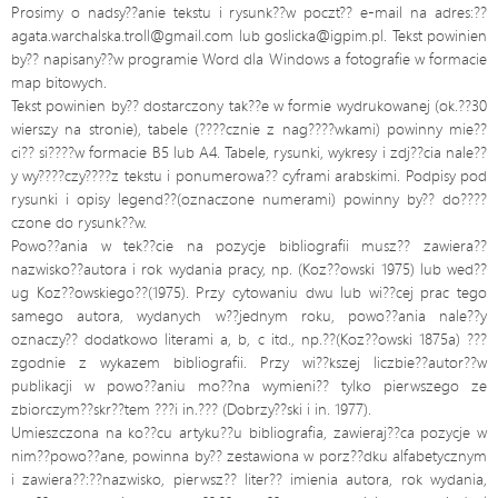
Prosimy o nadsy??anie tekstu i rysunk??w poczt?? e-mail na adres:??
agata.warchalska.troll@gmail.com lub goslicka@igpim.pl. Tekst powinien
by?? napisany??w programie Word dla Windows a fotografie w formacie
map bitowych.
Tekst powinien by?? dostarczony tak??e w formie wydrukowanej (ok.??30
wierszy na stronie), tabele (????cznie z nag????wkami) powinny mie??
ci?? si????w formacie B5 lub A4. Tabele, rysunki, wykresy i zdj??cia nale??
y wy????czy????z tekstu i ponumerowa?? cyframi arabskimi. Podpisy pod
rysunki i opisy legend??(oznaczone numerami) powinny by?? do????
czone do rysunk??w.
Powo??ania w tek??cie na pozycje bibliografii musz?? zawiera??
nazwisko??autora i rok wydania pracy, np. (Koz??owski 1975) lub wed??
ug Koz??owskiego??(1975). Przy cytowaniu dwu lub wi??cej prac tego
samego autora, wydanych w??jednym roku, powo??ania nale??y
oznaczy?? dodatkowo literami a, b, c itd., np.??(Koz??owski 1875a) ???
zgodnie z wykazem bibliografii. Przy wi??kszej liczbie??autor??w
publikacji w powo??aniu mo??na wymieni?? tylko pierwszego ze
zbiorczym??skr??tem ???i in.??? (Dobrzy??ski i in. 1977).
Umieszczona na ko??cu artyku??u bibliografia, zawieraj??ca pozycje w
nim??powo??ane, powinna by?? zestawiona w porz??dku alfabetycznym
i zawiera??:??nazwisko, pierwsz?? liter?? imienia autora, rok wydania,