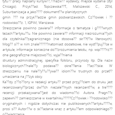
tytu?? pracy napisany kursyw??,??nazw?? wydawcy, miejsce wydania (styl
Chicago). Przyk??ad: Topczewska??T., Maliszewski C., 2014,
Suburbanizacja a jako???? dokument??w planistycznych
gmin ??? na przyk??adzie gmin podwarszawskich. Cz??owiek i ??
rodowisko??z. 1, IGPiM, Warszawa.
Streszczenie powinno zawiera?? informacje o tematyce i g????wnych
tezach??artyku??u. Nie powinno zawiera?? informacji niezrozumia??ych
dla czytelnika??zagranicznego (nie stosowa?? skr??t??w literowych).
Mog?? si?? w nim znale??????natomiast dodatkowe, nie wyst??puj??ce w
artykule, informacje konieczne do??zrozumienia tekstu, np. wsp????rz??
dne geograficzne miejscowo??ci, wyja??nienia
struktury administracyjnej, specyfika folkloru, przyrody itp. Dla nazw
biologicznych??nale??y podawa?? okre??lenia ??aci??skie. W
streszczeniu nie nale??y??u??ywa?? idiom??w trudnych do przet??
umaczenia na j??zyk obcy.
Ka??dy z??o??ony w redakcji artyku?? przed przyj??ciem do druku jest
recenzowany??przez dw??ch niezale??nych recenzent??w, a tre????
recenzji przekazywana??jest do wiadomo??ci Autora. Pragn??c
zapewni?? zamieszczanie w kwartalniku?????Cz??owiek i ??rodowisko???
oryginalnych i nigdzie dotychczas nie publikowanych??artyku????w,
prosi si?? Autor??w o sk??adanie wraz z artyku??em odpowiedniego??
o??wiadczenia.