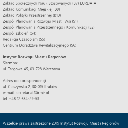
Zakład Społecznych Nauk Stosowanych (B7) EURDATA
Zakład Komunikacji Miejskiej (B9)
Zakład Polityki Przestrzennej (B10)
Zespół Planowania Rozwoju Miast i Wsi (S1)
Zespół Planowania Przestrzennego i Komunikacji (S2)
Zespół szkoleń (S4)
Redakcja Czasopism (S5)
Centrum Doradztwa Rewitalizacyjnego (S6)
Instytut Rozwoju Miast i Regionów
Siedziba:
ul. Targowa 45, 03-728 Warszawa
Adres do korespondencji:
ul. Cieszyńska 2, 30-015 Kraków
e-mail: sekretariat@irmir.pl
tel. +48 12 634-29-53
Wszelkie prawa zastrzeżone 2019 Instytut Rozwoju Miast i Regionów