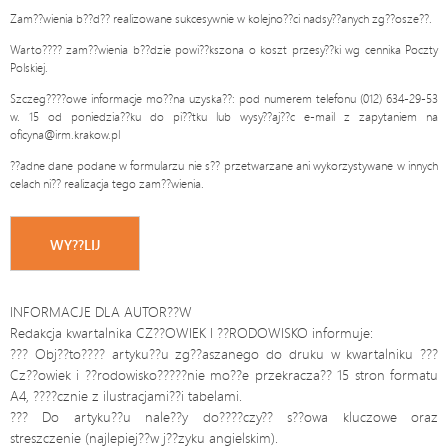
Zam??wienia b??d?? realizowane sukcesywnie w kolejno??ci nadsy??anych zg??osze??.
Warto???? zam??wienia b??dzie powi??kszona o koszt przesy??ki wg cennika Poczty
Polskiej.
Szczeg????owe informacje mo??na uzyska??: pod numerem telefonu (012) 634-29-53
w. 15 od poniedzia??ku do pi??tku lub wysy??aj??c e-mail z zapytaniem na
oficyna@irm.krakow.pl
??adne dane podane w formularzu nie s?? przetwarzane ani wykorzystywane w innych
celach ni?? realizacja tego zam??wienia.
INFORMACJE DLA AUTOR??W
Redakcja kwartalnika CZ??OWIEK I ??RODOWISKO informuje:
??? Obj??to???? artyku??u zg??aszanego do druku w kwartalniku ???
Cz??owiek i ??rodowisko?????nie mo??e przekracza?? 15 stron formatu
A4, ????cznie z ilustracjami??i tabelami.
??? Do artyku??u nale??y do????czy?? s??owa kluczowe oraz
streszczenie (najlepiej??w j??zyku angielskim).