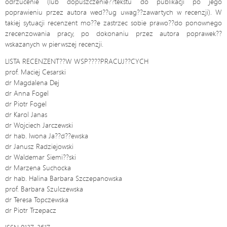
odrzucenie (lub dopuszczenie??tekstu do publikacji po jego
poprawieniu przez autora wed??ug uwag??zawartych w recenzji). W
takiej sytuacji recenzent mo??e zastrzec sobie prawo??do ponownego
zrecenzowania pracy, po dokonaniu przez autora poprawek??
wskazanych w pierwszej recenzji.
LISTA RECENZENT??W WSP????PRACUJ??CYCH
prof. Maciej Cesarski
dr Magdalena Dej
dr Anna Fogel
dr Piotr Fogel
dr Karol Janas
dr Wojciech Jarczewski
dr hab. Iwona Ja??d??ewska
dr Janusz Radziejowski
dr Waldemar Siemi??ski
dr Marzena Suchocka
dr hab. Halina Barbara Szczepanowska
prof. Barbara Szulczewska
dr Teresa Topczewska
dr Piotr Trzepacz