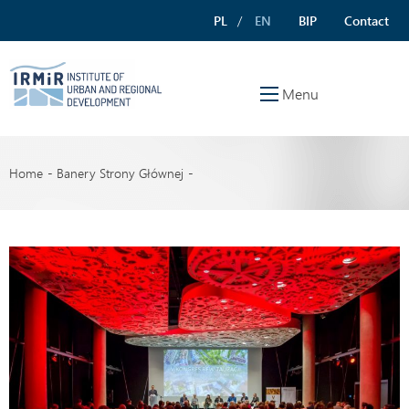
PL
EN
BIP
Contact
Menu
Home
Banery Strony Głównej